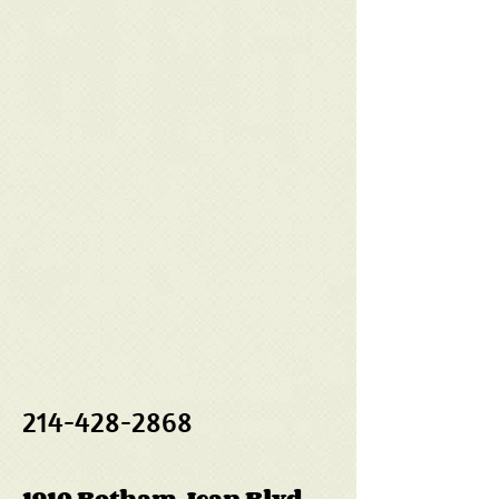
214-428-2868
1910 Botham Jean Blvd.