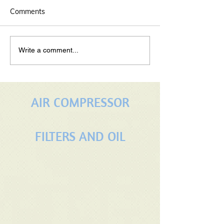
Comments
maintaining your rotary
Properly Servic
Write a comment...
screw air compressors
Rotary Screw A
Compressor: A 
Guide
AIR COMPRESSOR
FILTERS AND OIL