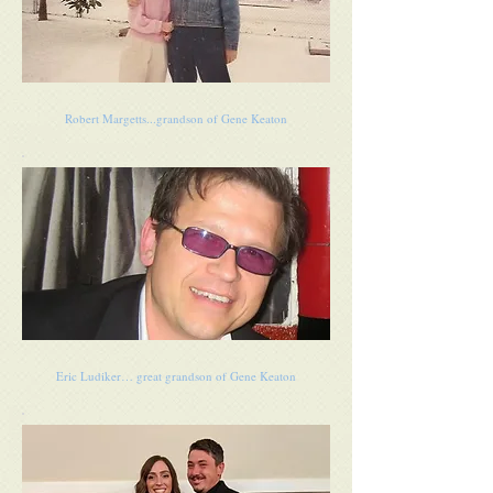
Robert Margetts...grandson of Gene Keaton
Eric Ludiker… great grandson of Gene Keaton